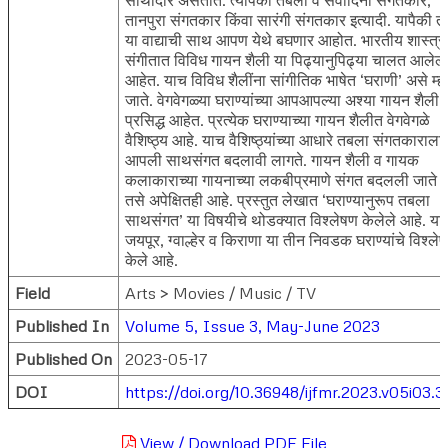
तानपुरा संगतकार किंवा सारंगी संगतकार इत्यादी. यापैकी 
या वाद्याची साथ आपण येथे बघणार आहोत. भारतीय शास्त्र
संगीतात विविध गायन शैली या पिढ्यानुपिढ्या चालत आलेल्
आहेत. याच विविध शैलींना सांगीतिक भाषेत ‘घराणी’ असे म्ह
जाते. वेगवेगळ्या घराण्यांच्या आपआपल्या अश्या गायन शैली
प्रसिद्ध आहेत. प्रत्येक घराण्याच्या गायन शैलीत वेगवेगळे
वैशिष्ठ्य आहे. याच वैशिष्ठ्यांच्या आधारे तबला संगतकाराला
आपली साथसंगत बदलावी लागते. गायन शैली व गायक
कलाकाराच्या गायनाच्या लकबीप्रमाणे संगत बदलली जाते 
तसे अपेक्षितही आहे. प्रस्तुत लेखात ‘घराण्यानुरूप तबला
साथसंगत’ या विषयीचे थोडक्यात विश्लेषण केलेले आहे. या
जयपूर, ग्वाल्हेर व किराणा या तीन निवडक घराण्यांचे विश्ले
केले आहे.
Field
Arts > Movies / Music / TV
Published In
Volume 5, Issue 3, May-June 2023
Published On
2023-05-17
DOI
https://doi.org/10.36948/ijfmr.2023.v05i03.
View / Download PDF File