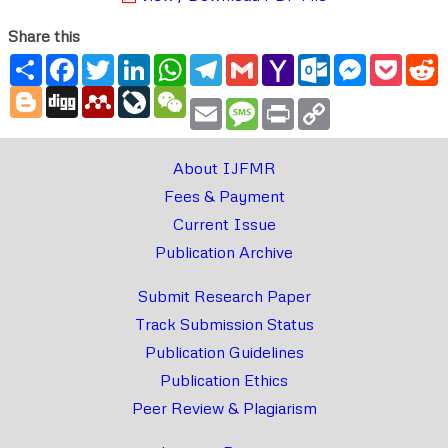
Share this
Share
Facebook
Twitter
LinkedIn
WhatsApp
Telegram
Gmail
Yahoo
Outlook.com
Messenger
Pocke
R
Mail
Blogger
Digg
Mendeley
LiveJournal
WeChat
Email
Message
Print
Copy
Link
About IJFMR
Fees & Payment
Current Issue
Publication Archive
Submit Research Paper
Track Submission Status
Publication Guidelines
Publication Ethics
Peer Review & Plagiarism