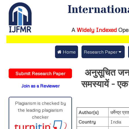
Internation
A
Widely Indexed
Ope
 Home
Research Paper
Submit Research Pap
अनुसूचित जनजात
Submit Research Paper
Publication Guideline
समस्यायें - ए
Join as a Reviewer
Publication Charges
Upload Documents
Plagiarism is checked by
the leading plagiarism
Author(s)
धर्मेन्द्र प्
Track Status / Pay Fe
checker
Country
India