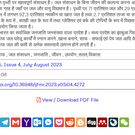
पृथ्वी पर महत्वपूर्ण संसाधन है। जल संसाधन के बिना जीवन की कल्पना करना असम
ा ग्रह है जहॉं पर जल और वायु विद्यमान है। पृथ्वी पर 71 प्रतिशत जल और 29 प
ल में लगभग 97़़.3 प्रतिशत नमकीन या खारा जल है तथा 2.7 प्रतिशत ताजा या
े रूप में , सतही जल के रूप में तथा ग्लेशियर एवं बर्फ की टोपियों के रूप में विद्यमान
पयोग किया जाता है।
श भारत का सर्वाधिक जनजाति जनसंख्या वाला प्रदेश है। मध्य प्रदेश का झाबुआ ज
साफ जल घरेलू कार्यों में स्नान करने ,खाना बनाने, साफ - सफाई एवं पेय जल आदि के
साफ जल की कमी से अनेक समस्यायें उत्पन्न होने लगती हैं।
 साफ , जल संसाधन , जनजाति , जीवन , उपयोग ,सतत् विकास
, Issue 4, July-August 2023
-08
doi.org/10.36948/ijfmr.2023.v05i04.4272
View / Download PDF File
edIn
WhatsApp
Telegram
Gmail
Yahoo
Outlook.com
Messenger
Pocket
Reddit
Blogger
Digg
Mendeley
LiveJou
We
Mail