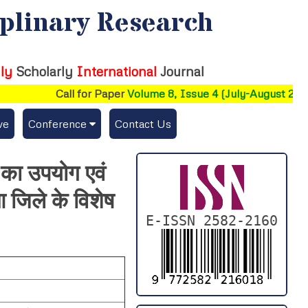
iplinary Research
ly
Scholarly
International
Journal
Call for Paper
Volume 8, Issue 4 (July-August 2026)
ve
Conference
Contact Us
Publishing Conf. with IJFMR
जल का उपयोग एवं
Upcoming Conference(s) ↓
 जिले के विशेष
Conferences Published ↓
E-ISSN 2582-2160
DePaul-2026
IC-AIRCM-T3-2026
NSSFIGTMA-2025