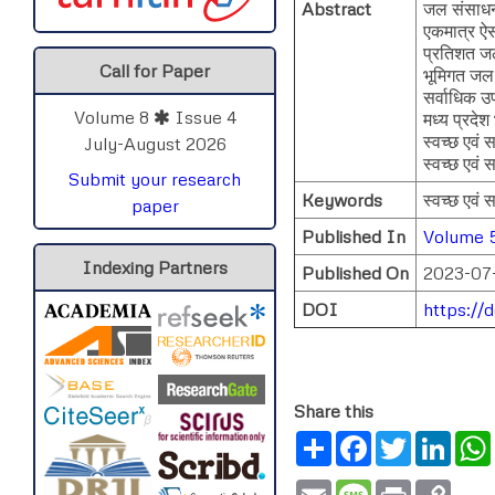
Abstract
जल संसाधन 
एकमात्र ऐस
प्रतिशत ज
Call for Paper
भूमिगत जल क
सर्वाधिक उ
Volume 8
Issue 4
मध्य प्रदे
स्वच्छ एवं 
July-August 2026
स्वच्छ एवं 
Submit your research
Keywords
स्वच्छ एवं
paper
Published In
Volume 5
Indexing Partners
Published On
2023-07
DOI
https://
Share this
Share
Facebook
Twitter
Link
Email
Message
Print
Copy