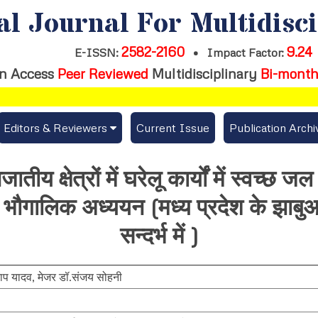
al Journal For Multidisc
2582-2160
9.24
E-ISSN:
•
Impact Factor:
n Access
Peer Reviewed
Multidisciplinary
Bi-month
Editors & Reviewers
Current Issue
Publication Archi
er
View All
ीय क्षेत्रों में घरेलू कार्यों में स्वच्छ 
s
Join as a Reviewer
क भौगालिक अध्ययन (मध्य प्रदेश के झाबुआ
Get Membership Certificate
सन्दर्भ में )
रताप यादव
,
मेजर डॉ.संजय सोहनी
es / Download Publication Certi.