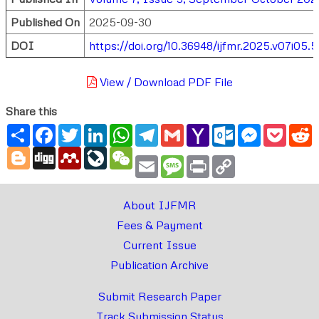
Published On
2025-09-30
DOI
https://doi.org/10.36948/ijfmr.2025.v07i05.
View / Download PDF File
Share this
Share
Facebook
Twitter
LinkedIn
WhatsApp
Telegram
Gmail
Yahoo
Outlook.com
Messenger
Pocke
R
Mail
Blogger
Digg
Mendeley
LiveJournal
WeChat
Email
Message
Print
Copy
Link
About IJFMR
Fees & Payment
Current Issue
Publication Archive
Submit Research Paper
Track Submission Status