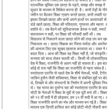
प्राथमिक भूमिका एक छात्र के पढ़ने, समझ और समझ में
सुधार के माध्यम से शिक्षित करना ही है। कभी पेड़ों के नीचे
जमीन पर बैठकर शिक्षा ग्रहण करते छात्र, कभी तख्ती पर
इमला लिखते छात्र और कभी अपने हाथों पर अध्यापकों से
डंडे खाते छात्र, शिक्षा की पवित्रता, गुणवत्ता और महत्ता क
दर्शाते थे। तब बैठने को सुविधाजनक डेस्क न सही, स्मार्ट
क्लासरूम न सही, पर शिक्षा सौ फीसदी खरी थी। तब
विद्यालय से निकलने वाला छात्र सोने की तरह तप कर खरा
निकलता था। छात्र-शिक्षक का रिश्ता मर्यादा और अपनेपन
की आभास लिए एक सुखद एहसास करवाता था। वक्त ने स
बदल दिया। आज की शिक्षा वह शिक्षा नहीं है, जो संस्कृति 
सभ्यता को साथ लेकर चलती थी। किसी भी लोकतांत्रिक
देश में शिक्षा, राजनीति से अलग नहीं हो सकता है। इस बात म
कोई दो राय नहीं कि शिक्षा का राजनीति से गहरा संबंध है।
स्वतंत्रता प्राप्ति से पहले देश के शीर्ष नेताओं, गांधी, टैगोर,
जाकिर हुसैन जैसी शख्सियत, शिक्षा से संबंधित मुद्दों पर बोल
थे, लिखते थे और संस्थानों के निर्माण में अपनी भूमिका निभा
थे। यह भारत का दुर्भाग्य रहा की स्वतंत्रता प्राप्ति के बाद
चोटी के नेताओं ने शिक्षा के मुद्दों से एक दूरी बना ली। शिक्षा
को १९ वीं सदी में ही छोड़कर, हम २१ वीं सदी में आ गए। अ
शिक्षा राजनीति करने का मंच और माध्यम बन गई है। शिक्षा 
मतलब एक डिग्री हासिल कर कोई छोटी-मोटी नौकरी करने