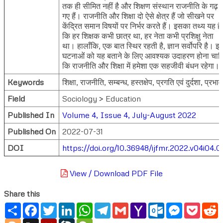
तक ही सीमित नहीं है और शिक्षण संस्थान राजनीति के गढ़ 
गए हैं। राजनीति और शिक्षा दो ऐसे क्षेत्र हैं जो सीखने पर
केंद्रित समान विषयों पर निर्भर करते हैं। इसका तथ्य यह है
कि हर शिक्षक कभी छात्र था, हर नेता कभी प्रशिक्षु नेता
था। हालाँकि, एक बात स्थिर रहती है, ज्ञान सर्वोपरि है। इ
घटनाओं को यह बताने के लिए आवश्यक उदाहरण होना चाह
कि राजनीति और शिक्षा में हमेशा एक सहजीवी बंधन रहेगा।
Keywords
शिक्षा, राजनीति, सम्बन्ध, हस्तक्षेप, प्रगति एवं दुर्दशा, प्रभाव
Field
Sociology > Education
Published In
Volume 4, Issue 4, July-August 2022
Published On
2022-07-31
DOI
https://doi.org/10.36948/ijfmr.2022.v04i04.0
View / Download PDF File
Share this
Share
Facebook
Twitter
LinkedIn
WhatsApp
Telegram
Gmail
Yahoo
Outlook.com
Messenger
Pocke
R
Mail
Blogger
Digg
Mendeley
LiveJournal
WeChat