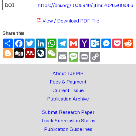
DOI
https://doi.org/10.36948/ijfmr.2026.v08i01.6
View / Download PDF File
Share this
Share
Facebook
Twitter
LinkedIn
WhatsApp
Telegram
Gmail
Yahoo
Outlook.com
Messenger
Pocke
R
Mail
Blogger
Digg
Mendeley
LiveJournal
WeChat
Email
Message
Print
Copy
Link
About IJFMR
Fees & Payment
Current Issue
Publication Archive
Submit Research Paper
Track Submission Status
Publication Guidelines