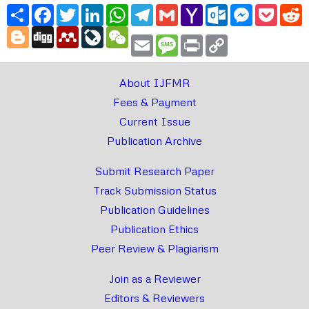
Share
Facebook
Twitter
LinkedIn
WhatsApp
Telegram
Gmail
Yahoo
Outlook.com
Messenger
Pocke
R
Mail
Blogger
Digg
Mendeley
LiveJournal
WeChat
Email
Message
Print
Copy
Link
About IJFMR
Fees & Payment
Current Issue
Publication Archive
Submit Research Paper
Track Submission Status
Publication Guidelines
Publication Ethics
Peer Review & Plagiarism
Join as a Reviewer
Editors & Reviewers