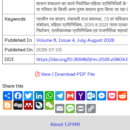
शासन संचालन का कार्य निर्वाचित महिला प्रतिनिधियों के प
या परिवार के किसी अन्य पुरुष सदस्य द्वारा किया जा रहा ह
Keywords
ग्रामीण स्व शासन, पंचायती राज व्यवस्था, 73 वां संविधान
संशोधन, महिला प्रतिनिधित्व, 2015 व 2021 ग्राम प्रधान
निर्वाचन, प्रतीकात्मक प्रतिनिधित्व एवं राजनीतिक सहभाग
Published In
Volume 8, Issue 4, July-August 2026
Published On
2026-07-05
DOI
https://doi.org/10.36948/ijfmr.2026.v08i04.8
View / Download PDF File
Share this
Share
Facebook
Twitter
LinkedIn
WhatsApp
Telegram
Gmail
Yahoo
Outlook.com
Messenger
Pocke
R
Mail
Blogger
Digg
Mendeley
LiveJournal
WeChat
Email
Message
Print
Copy
Link
About IJFMR